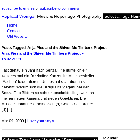
subscribe to entries
or
subscribe to comments
Raphael Weniger
Music & Reportage Photography
Home
Contact
Old Website
Posts Tagged ‘Anja Pies and the Shiver Me Timbers Project’
Anja Pies and the Shiver Me Timbers Project –
15.02.2009
Fast genau ein Jahr nach Senza Fine durfte ich ein
weiteres mal ein Jazzkaffee Konzert im Malteserskeller
(Aachen) fotografieren. Und es hat sich abermals
gelohnt. Warum sich die Bildqualität gegenüber den
Senza Fine Bildern so sehr unterscheidet liegt wohl an
meiner neuen Kamera und neuen Objektiven. Die
Musiker: Johannes Thomassen (p) Gerd “O.G.” Breuer
(d) [...]
Mar 09, 2009 |
Have your say »
Calendar