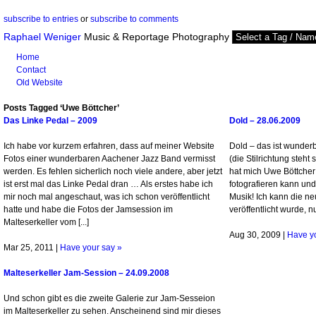
subscribe to entries
or
subscribe to comments
Raphael Weniger
Music & Reportage Photography
Home
Contact
Old Website
Posts Tagged ‘Uwe Böttcher’
Das Linke Pedal – 2009
Dold – 28.06.2009
Ich habe vor kurzem erfahren, dass auf meiner Website
Dold – das ist wunder
Fotos einer wunderbaren Aachener Jazz Band vermisst
(die Stilrichtung steht 
werden. Es fehlen sicherlich noch viele andere, aber jetzt
hat mich Uwe Böttcher 
ist erst mal das Linke Pedal dran … Als erstes habe ich
fotografieren kann und
mir noch mal angeschaut, was ich schon veröffentlicht
Musik! Ich kann die n
hatte und habe die Fotos der Jamsession im
veröffentlicht wurde, nu
Malteserkeller vom [...]
Aug 30, 2009 |
Have y
Mar 25, 2011 |
Have your say »
Malteserkeller Jam-Session – 24.09.2008
Und schon gibt es die zweite Galerie zur Jam-Sesseion
im Malteserkeller zu sehen. Anscheinend sind mir dieses