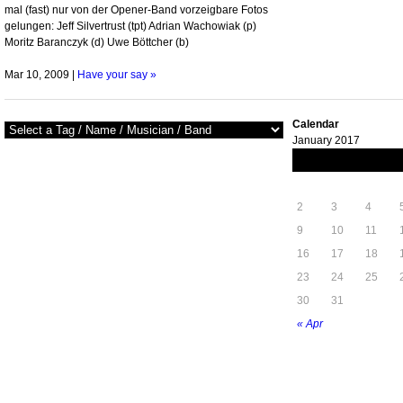
mal (fast) nur von der Opener-Band vorzeigbare Fotos
gelungen: Jeff Silvertrust (tpt) Adrian Wachowiak (p)
Moritz Baranczyk (d) Uwe Böttcher (b)
Mar 10, 2009 |
Have your say »
Calendar
January 2017
M
T
W
2
3
4
9
10
11
16
17
18
23
24
25
30
31
« Apr